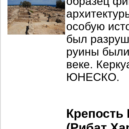
образец фи
архитектур
особую ист
был разруше
руины были
веке. Керку
ЮНЕСКО.
Крепость 
(Рибат Ха