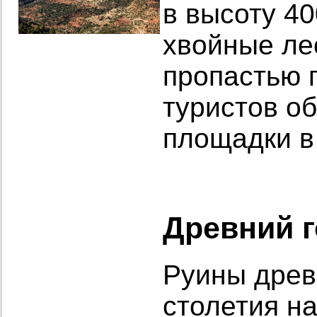
в высоту 40
хвойные ле
пропастью 
туристов о
площадки в
Древний г
Руины древн
столетия н