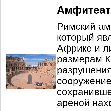
Амфитеат
Римский ам
который яв
Африке и л
размерам К
разрушения
сооружение
сохранивше
ареной нах