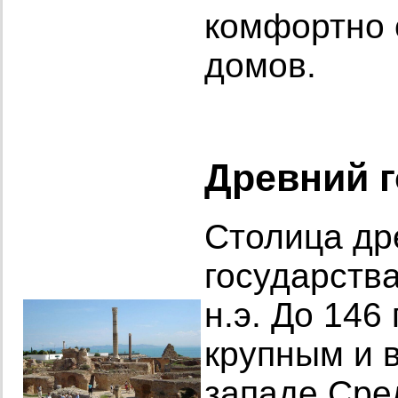
комфортно 
домов.
Древний 
Столица др
государства
н.э. До 146
крупным и 
западе Сре