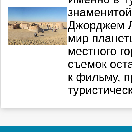
знаменитой
Джорджем Л
мир планет
местного го
съемок ост
к фильму, 
туристичес