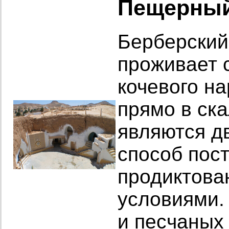
Пещерный
Берберский 
проживает 
кочевого н
прямо в ск
являются д
способ пос
продиктова
условиями.
и песчаных