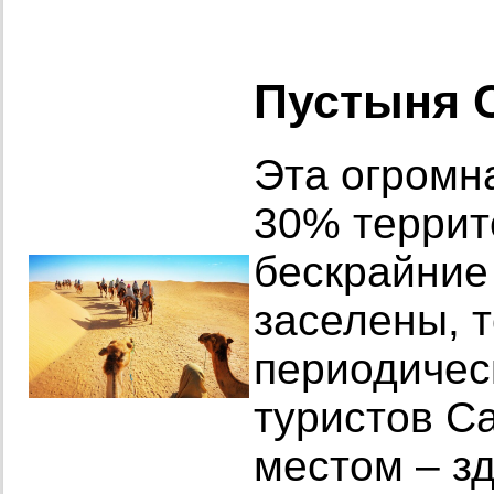
Пустыня С
Эта огромн
30% террит
бескрайние
заселены, 
периодическ
туристов С
местом – з