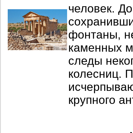
человек. Д
сохранивши
фонтаны, н
каменных м
следы неко
колесниц. 
исчерпываю
крупного ан