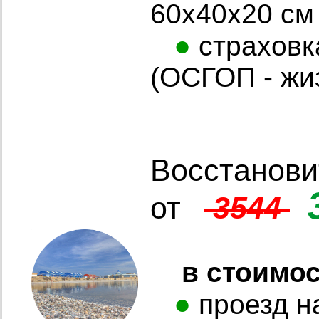
60х40х20 см 
●
страховк
(ОСГОП - жи
Восстанови
от
3544
в стоимо
●
проезд на