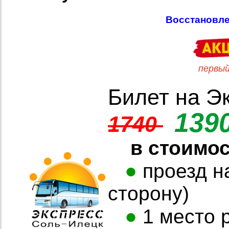
Восстановле
первый в
Билет на Э
139
1740
в стоимо
●
проезд на
сторону)
●
1 место 