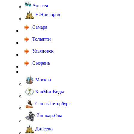
Адыгея
Н.Новгород
Самара
Тольятти
Ульяновск
Сызрань
Москва
КавМинВоды
Санкт-Петербург
Йошкар-Ола
Дивеево