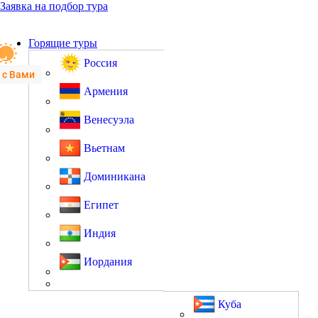
Заявка на подбор тура
Горящие туры
Россия
 с Вами
Армения
Венесуэла
Вьетнам
Доминикана
Египет
Индия
Иордания
Куба