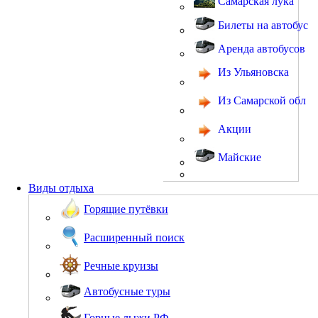
Самарская лука
Билеты на автобус
Аренда автобусов
Из Ульяновска
Из Самарской обл
Акции
Майские
Виды отдыха
Горящие путёвки
Расширенный поиск
Речные круизы
Автобусные туры
Горные лыжи РФ