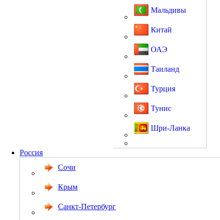
Мальдивы
Китай
ОАЭ
Таиланд
Турция
Тунис
Шри-Ланка
Россия
Сочи
Крым
Санкт-Петербург