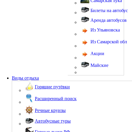
Самарская лука
Билеты на автобус
Аренда автобусов
Из Ульяновска
Из Самарской обл
Акции
Майские
Виды отдыха
Горящие путёвки
Расширенный поиск
Речные круизы
Автобусные туры
Горные лыжи РФ