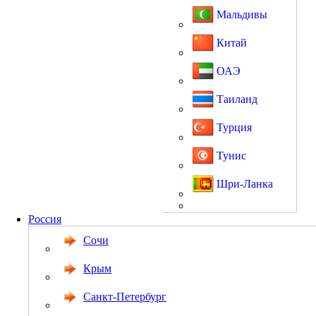
Мальдивы
Китай
ОАЭ
Таиланд
Турция
Тунис
Шри-Ланка
Россия
Сочи
Крым
Санкт-Петербург