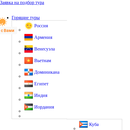
Заявка на подбор тура
Горящие туры
Россия
 с Вами
Армения
Венесуэла
Вьетнам
Доминикана
Египет
Индия
Иордания
Куба