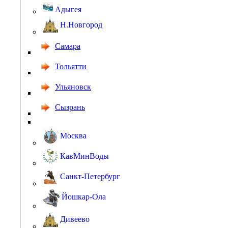
Адыгея
Н.Новгород
Самара
Тольятти
Ульяновск
Сызрань
Москва
КавМинВоды
Санкт-Петербург
Йошкар-Ола
Дивеево