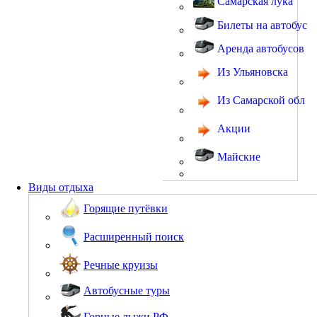
Самарская лука
Билеты на автобус
Аренда автобусов
Из Ульяновска
Из Самарской обл
Акции
Майские
Виды отдыха
Горящие путёвки
Расширенный поиск
Речные круизы
Автобусные туры
Горные лыжи РФ