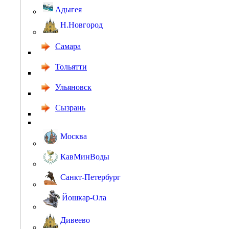
Адыгея
Н.Новгород
Самара
Тольятти
Ульяновск
Сызрань
Москва
КавМинВоды
Санкт-Петербург
Йошкар-Ола
Дивеево