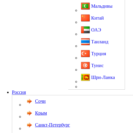
Мальдивы
Китай
ОАЭ
Таиланд
Турция
Тунис
Шри-Ланка
Россия
Сочи
Крым
Санкт-Петербург