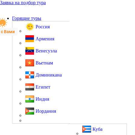
Заявка на подбор тура
Горящие туры
Россия
 с Вами
Армения
Венесуэла
Вьетнам
Доминикана
Египет
Индия
Иордания
Куба