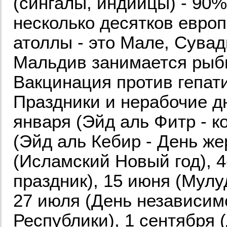
(сингалы, индийцы) - 90%
несколько десятков евро
атоллы - это Мале, Сува
Мальдив занимается рыб
Вакцинация против гепат
Праздники и нерабочие дн
января (Эйд аль Фитр - к
(Эйд аль Кебир - День ж
(Исламский Новый год), 
праздник), 15 июня (Мулу
27 июля (День независимо
Республики), 1 сентября 