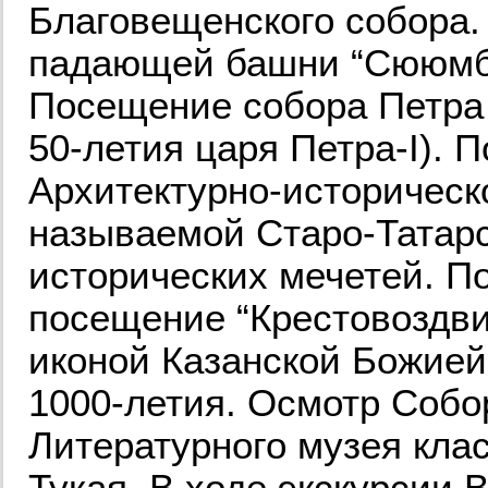
Благовещенского собора.
падающей башни “Сююмби
Посещение собора Петра 
50-летия царя Петра-I).
Архитектурно-историческ
называемой Старо-Татар
исторических мечетей. П
посещение “Крестовоздви
иконой Казанской Божией
1000-летия. Осмотр Собо
Литературного музея кла
Тукая. В ходе экскурсии 