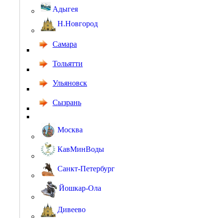
Адыгея
Н.Новгород
Самара
Тольятти
Ульяновск
Сызрань
Москва
КавМинВоды
Санкт-Петербург
Йошкар-Ола
Дивеево