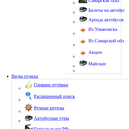
Самарская лука
Билеты на автобус
Аренда автобусов
Из Ульяновска
Из Самарской обл
Акции
Майские
Виды отдыха
Горящие путёвки
Расширенный поиск
Речные круизы
Автобусные туры
Горные лыжи РФ