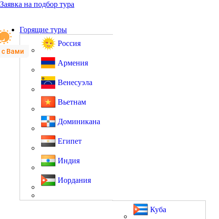
Заявка на подбор тура
Горящие туры
Россия
 с Вами
Армения
Венесуэла
Вьетнам
Доминикана
Египет
Индия
Иордания
Куба