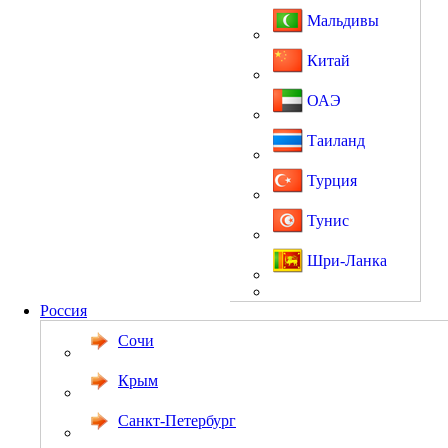
Мальдивы
Китай
ОАЭ
Таиланд
Турция
Тунис
Шри-Ланка
Россия
Сочи
Крым
Санкт-Петербург