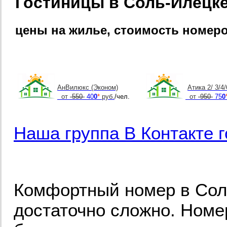
Гостиницы в Соль-Илецке
цены на жилье, стоимость номер
АнВилюкс (Эконом)
Атика 2/ 3/4
от
550
40
0
*
руб.
/чел.
от
950
75
0
Наша группа В Контакте 
Комфортный номер в Соль
достаточно сложно. Номе