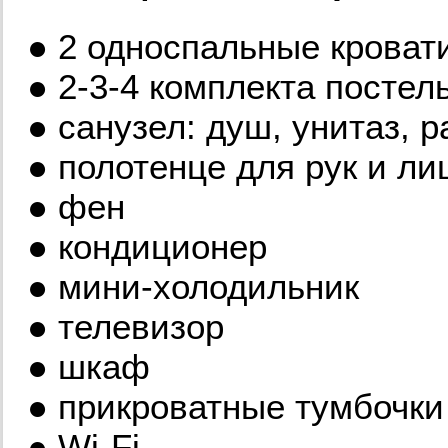
● 2 односпальные кроват
● 2-3-4 комплекта постел
● санузел: душ, унитаз, р
● полотенце для рук и л
● фен
● кондиционер
● мини-холодильник
● телевизор
● шкаф
● прикроватные тумбочки 
● Wi-Fi