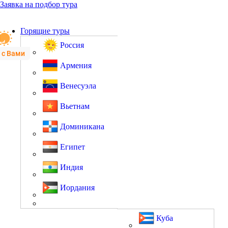
Заявка на подбор тура
Горящие туры
Россия
 с Вами
Армения
Венесуэла
Вьетнам
Доминикана
Египет
Индия
Иордания
Куба