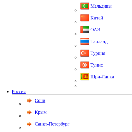
Мальдивы
Китай
ОАЭ
Таиланд
Турция
Тунис
Шри-Ланка
Россия
Сочи
Крым
Санкт-Петербург