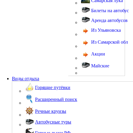
Самарская лука
Билеты на автобус
Аренда автобусов
Из Ульяновска
Из Самарской обл
Акции
Майские
Виды отдыха
Горящие путёвки
Расширенный поиск
Речные круизы
Автобусные туры
Горные лыжи РФ