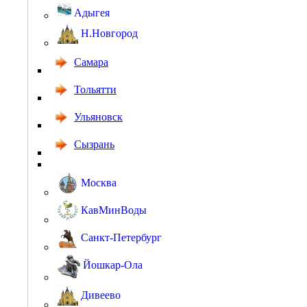
Адыгея
Н.Новгород
Самара
Тольятти
Ульяновск
Сызрань
Москва
КавМинВоды
Санкт-Петербург
Йошкар-Ола
Дивеево