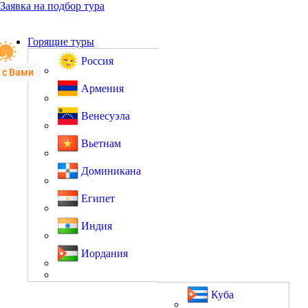
Заявка на подбор тура
Горящие туры
Россия
 с Вами
Армения
Венесуэла
Вьетнам
Доминикана
Египет
Индия
Иордания
Куба