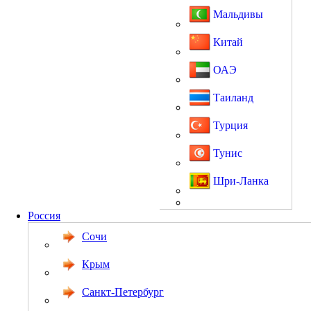
Мальдивы
Китай
ОАЭ
Таиланд
Турция
Тунис
Шри-Ланка
Россия
Сочи
Крым
Санкт-Петербург