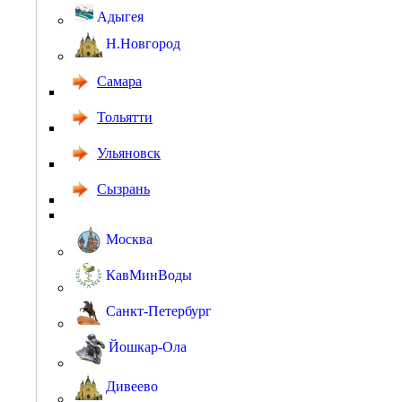
Адыгея
Н.Новгород
Самара
Тольятти
Ульяновск
Сызрань
Москва
КавМинВоды
Санкт-Петербург
Йошкар-Ола
Дивеево