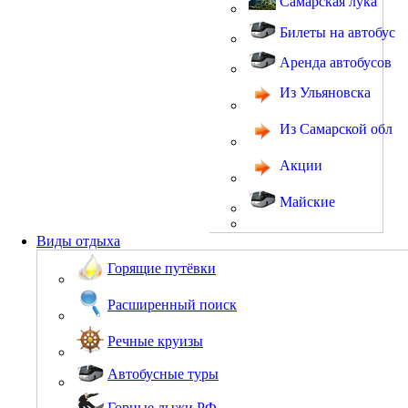
Самарская лука
Билеты на автобус
Аренда автобусов
Из Ульяновска
Из Самарской обл
Акции
Майские
Виды отдыха
Горящие путёвки
Расширенный поиск
Речные круизы
Автобусные туры
Горные лыжи РФ