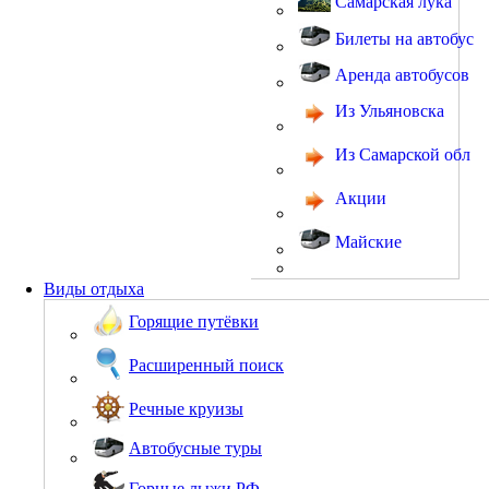
Самарская лука
Билеты на автобус
Аренда автобусов
Из Ульяновска
Из Самарской обл
Акции
Майские
Виды отдыха
Горящие путёвки
Расширенный поиск
Речные круизы
Автобусные туры
Горные лыжи РФ