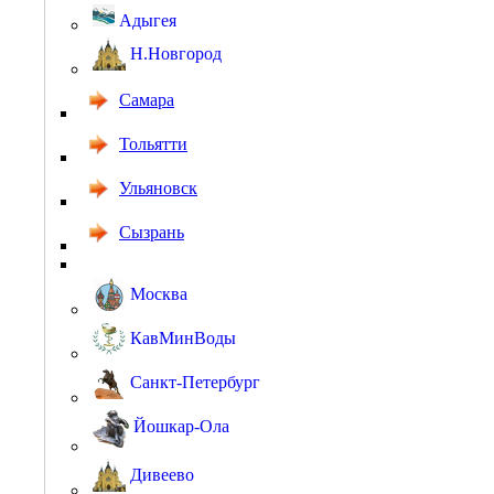
Адыгея
Н.Новгород
Самара
Тольятти
Ульяновск
Сызрань
Москва
КавМинВоды
Санкт-Петербург
Йошкар-Ола
Дивеево