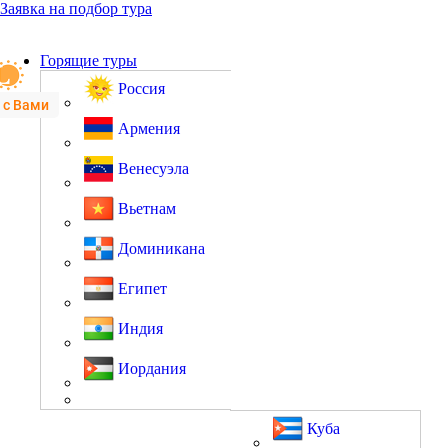
Заявка на подбор тура
Горящие туры
Россия
 с Вами
Армения
Венесуэла
Вьетнам
Доминикана
Египет
Индия
Иордания
Куба