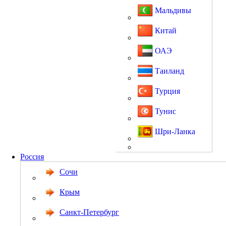
Мальдивы
Китай
ОАЭ
Таиланд
Турция
Тунис
Шри-Ланка
Россия
Сочи
Крым
Санкт-Петербург