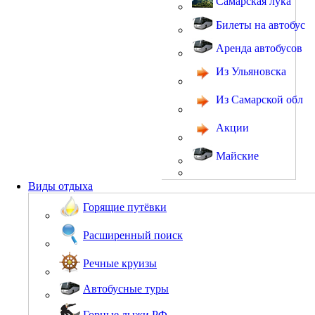
Самарская лука
Билеты на автобус
Аренда автобусов
Из Ульяновска
Из Самарской обл
Акции
Майские
Виды отдыха
Горящие путёвки
Расширенный поиск
Речные круизы
Автобусные туры
Горные лыжи РФ