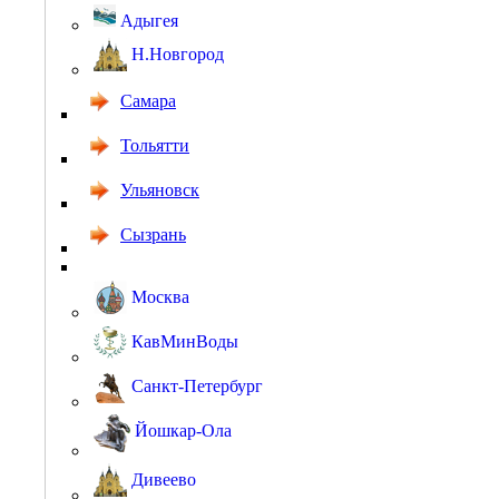
Адыгея
Н.Новгород
Самара
Тольятти
Ульяновск
Сызрань
Москва
КавМинВоды
Санкт-Петербург
Йошкар-Ола
Дивеево