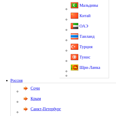
Мальдивы
Китай
ОАЭ
Таиланд
Турция
Тунис
Шри-Ланка
Россия
Сочи
Крым
Санкт-Петербург