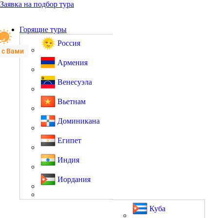
Заявка на подбор тура
Горящие туры
Россия
 с Вами
Армения
Венесуэла
Вьетнам
Доминикана
Египет
Индия
Иордания
Куба